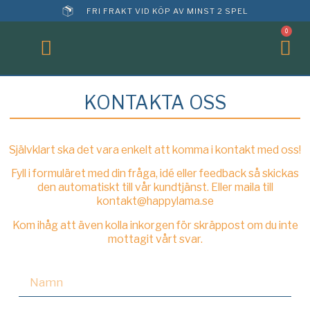
FRI FRAKT VID KÖP AV MINST 2 SPEL
0
KONTAKTA OSS
Självklart ska det vara enkelt att komma i kontakt med oss!
Fyll i formuläret med din fråga, idé eller feedback så skickas
den automatiskt till vår kundtjänst. Eller maila till
kontakt@happylama.se
Kom ihåg att även kolla inkorgen för skräppost om du inte
mottagit vårt svar.