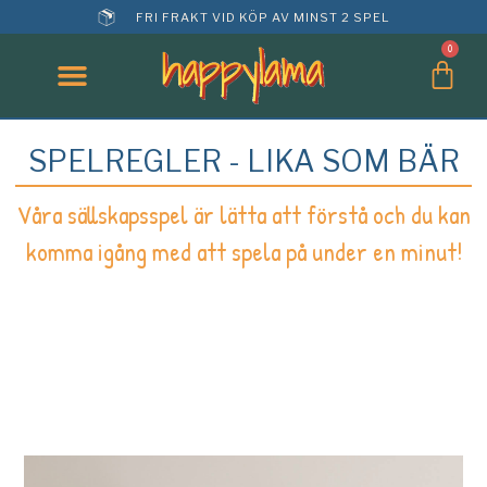
FRI FRAKT VID KÖP AV MINST 2 SPEL
0
SPELREGLER - LIKA SOM BÄR
Våra sällskapsspel är lätta att förstå och du kan
komma igång med att spela på under en minut!