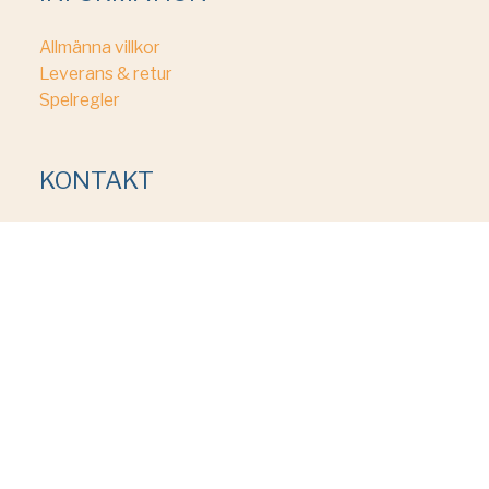
Allmänna villkor
Leverans & retur
Spelregler
KONTAKT
Kontakt@happylama.se
NYHETSBREV